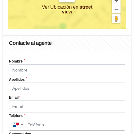
Ver Ubicación
en
street
view
Contacte al agente
*
Nombre
*
Apellidos
*
Email
*
Teléfono
▼