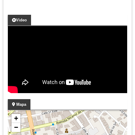
Video
Mapa
+
−