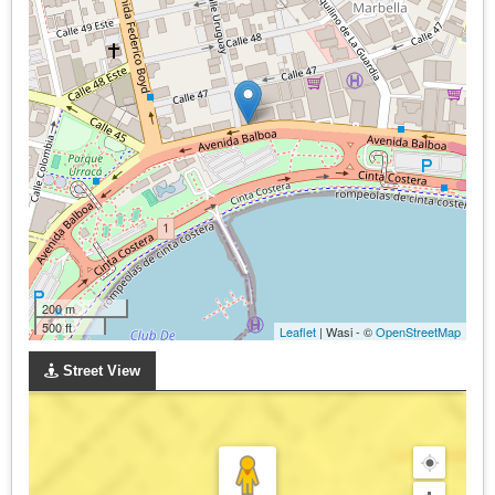
200 m
500 ft
Leaflet
| Wasi - ©
OpenStreetMap
Street View