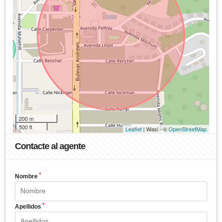
200 m
500 ft
Leaflet
| Wasi - ©
OpenStreetMap
Contacte al agente
*
Nombre
*
Apellidos