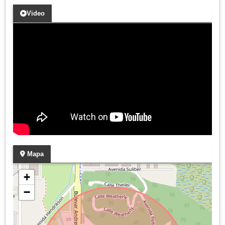
Video
Mapa
+
−