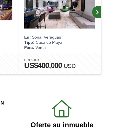
En:
Soná, Veraguas
En:
Arraijá
Tipo:
Casa de Playa
Tipo:
Apart
Para:
Venta
Para:
Venta
PRECIO:
PRECIO:
US$400,000
US$13
USD
ÓN
Oferte su inmueble