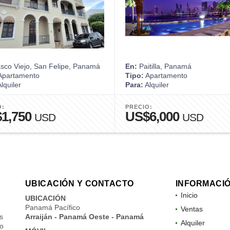
co Viejo, San Felipe, Panamá
En:
Paitilla, Panamá
partamento
Tipo:
Apartamento
lquiler
Para:
Alquiler
O:
PRECIO:
1,750
US$6,000
USD
USD
UBICACIÓN Y CONTACTO
INFORMACI
Inicio
UBICACIÓN
Panamá Pacífico
Ventas
s
Arraiján - Panamá Oeste - Panamá
Alquiler
do