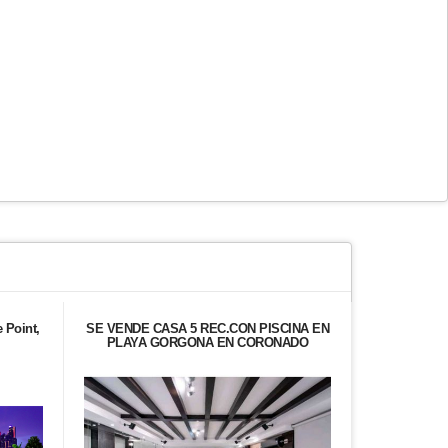
 Point,
SE VENDE CASA 5 REC.CON PISCINA EN
Venta de Ap
PLAYA GORGONA EN CORONADO
en Woo