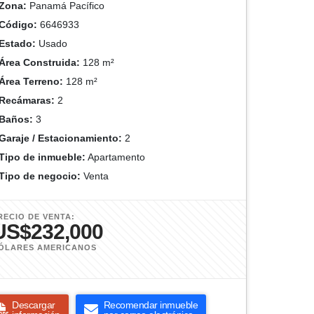
Zona:
Panamá Pacífico
Código:
6646933
Estado:
Usado
Área Construida:
128 m²
Área Terreno:
128 m²
Recámaras:
2
Baños:
3
Garaje / Estacionamiento:
2
Tipo de inmueble:
Apartamento
Tipo de negocio:
Venta
RECIO DE VENTA:
US$232,000
ÓLARES AMERICANOS
Descargar
Recomendar inmueble