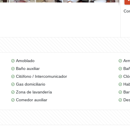
Com
Amoblado
Arm
Baño auxiliar
Bañ
Citófono / Intercomunicador
Cló
Gas domiciliario
Hab
Zona de lavandería
Bar
Comedor auxiliar
De