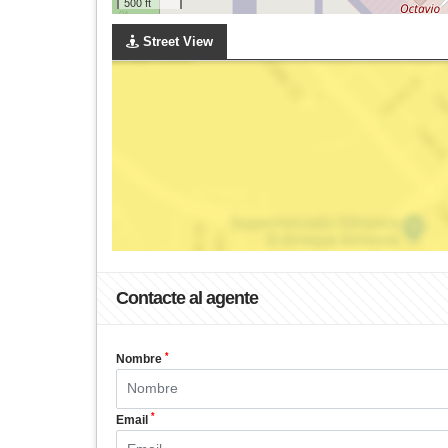
500 ft
Street View
Contacte al agente
*
Nombre
*
Email