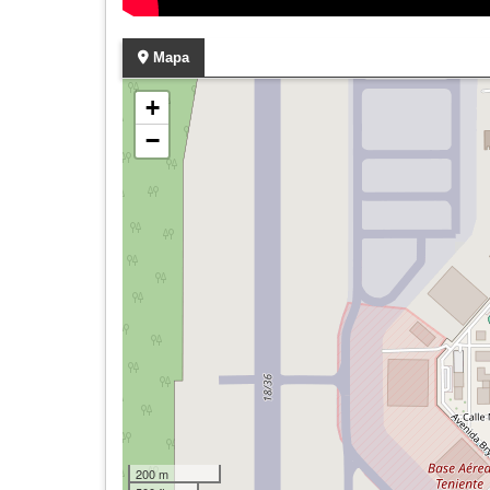
Mapa
+
−
200 m