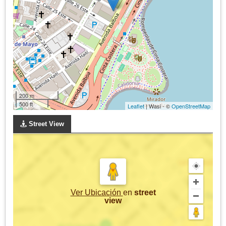
200 m
500 ft
Leaflet
| Wasi - ©
OpenStreetMap
Street View
Ver Ubicación
en
street
view