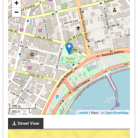
+
−
200 m
500 ft
Leaflet
| Wasi - ©
OpenStreetMap
Street View