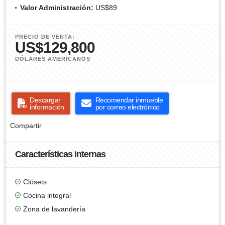
Valor Administración:
US$89
PRECIO DE VENTA:
US$129,800
DÓLARES AMERICANOS
Descargar
Recomendar inmueble
información
por correo electrónico
Compartir
Características internas
Clósets
Cocina integral
Zona de lavandería