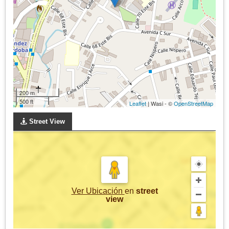
200 m
500 ft
Leaflet
| Wasi - ©
OpenStreetMap
Street View
Ver Ubicación
en
street
view