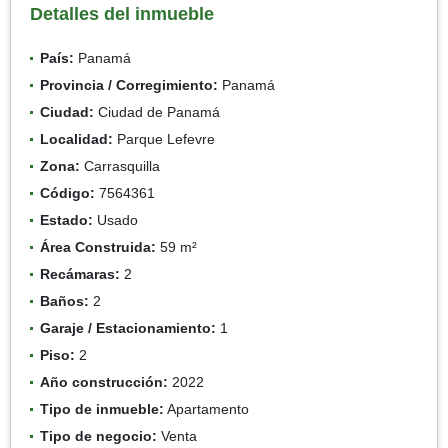
Detalles del inmueble
País:
Panamá
Provincia / Corregimiento:
Panamá
Ciudad:
Ciudad de Panamá
Localidad:
Parque Lefevre
Zona:
Carrasquilla
Código:
7564361
Estado:
Usado
Área Construida:
59 m²
Recámaras:
2
Baños:
2
Garaje / Estacionamiento:
1
Piso:
2
Año construcción:
2022
Tipo de inmueble:
Apartamento
Tipo de negocio:
Venta