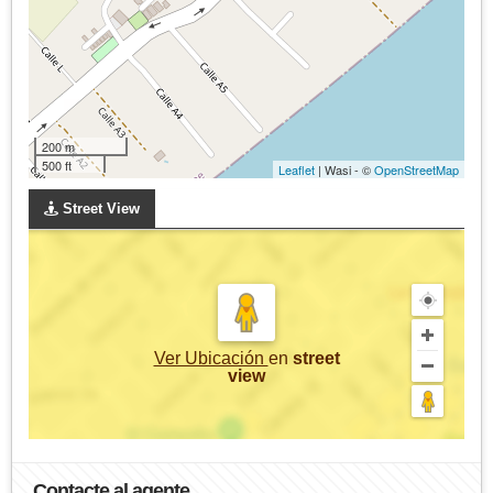
200 m
500 ft
Leaflet
| Wasi - ©
OpenStreetMap
Street View
Ver Ubicación
en
street
view
Contacte al agente