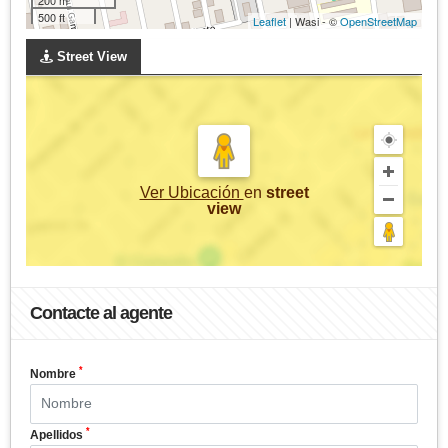
500 ft
Leaflet
| Wasi - ©
OpenStreetMap
Street View
Ver Ubicación
en
street
view
Contacte al agente
*
Nombre
*
Apellidos