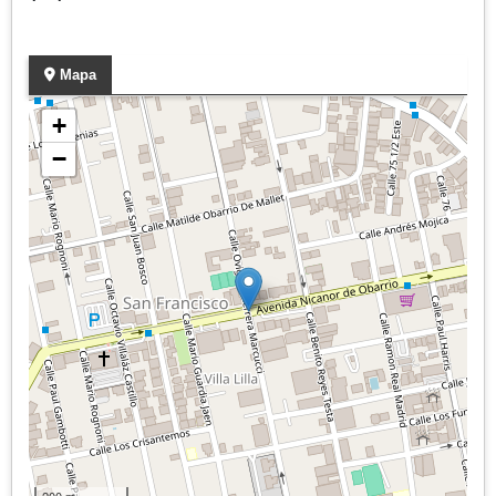
Mapa
+
−
200 m