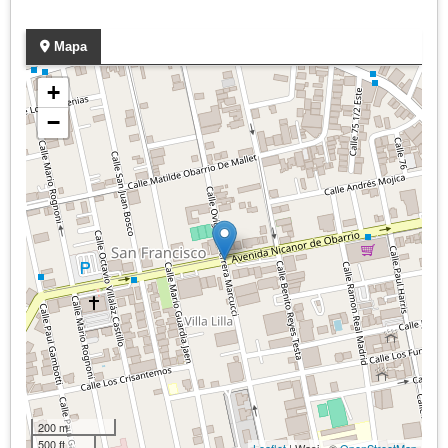
Mapa
+
−
200 m
500 ft
Leaflet
| Wasi - ©
OpenStreetMap