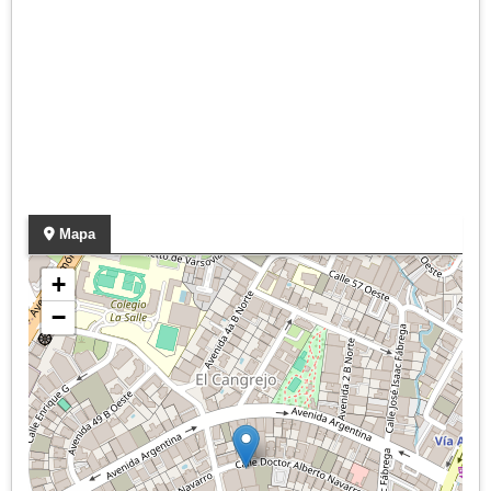
Mapa
+
−