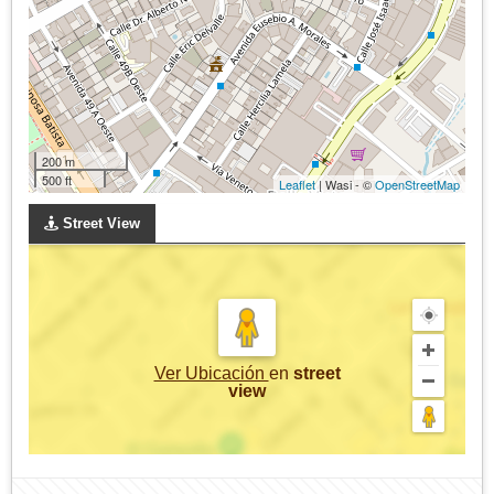
200 m
500 ft
Leaflet
| Wasi - ©
OpenStreetMap
Street View
Ver Ubicación
en
street
view