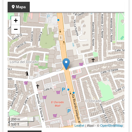
Mapa
+
−
200 m
500 ft
Leaflet
| Wasi - ©
OpenStreetMap