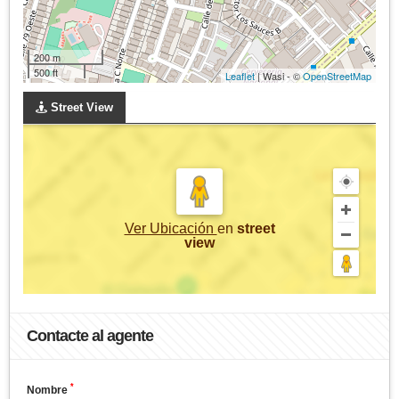
200 m
500 ft
Leaflet
| Wasi - ©
OpenStreetMap
Street View
Ver Ubicación
en
street
view
Contacte al agente
*
Nombre