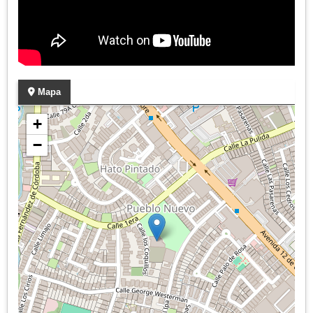
Mapa
+
−