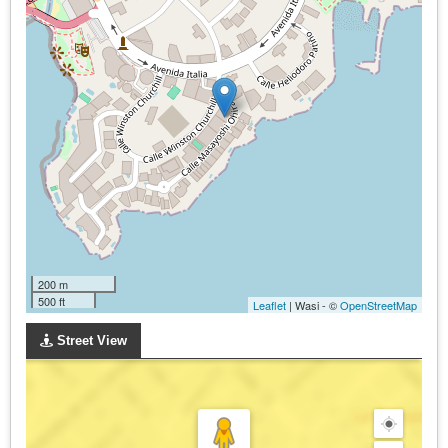
200 m
500 ft
Leaflet
| Wasi - ©
OpenStreetMap
Street View