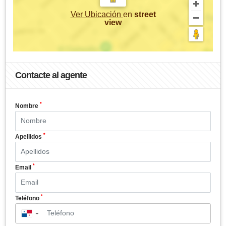
Ver Ubicación
en
street
view
Contacte al agente
*
Nombre
*
Apellidos
*
Email
*
Teléfono
▼