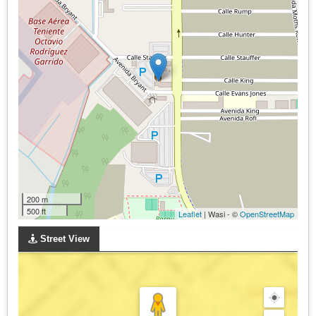
200 m
500 ft
Leaflet
| Wasi - ©
OpenStreetMap
Street View