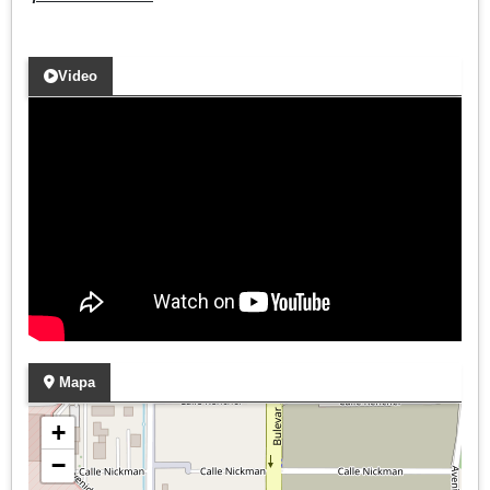
Video
Mapa
+
−