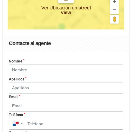
Ver Ubicación
en
street
view
Contacte al agente
*
Nombre
*
Apellidos
*
Email
*
Teléfono
▼