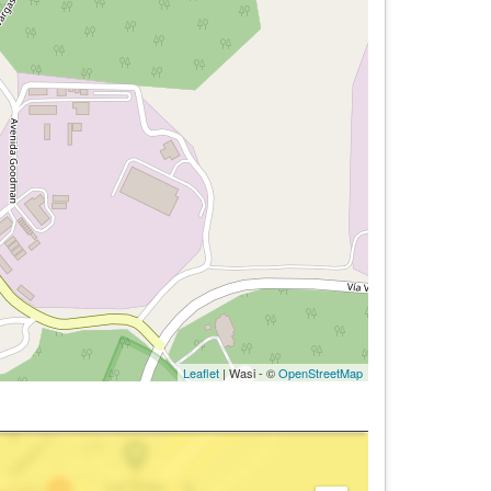
Leaflet
| Wasi - ©
OpenStreetMap