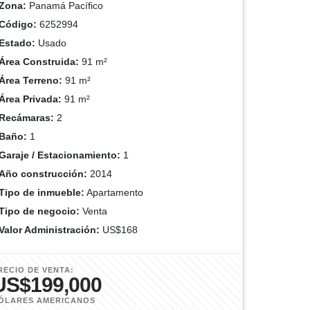
Zona:
Panamá Pacífico
Código:
6252994
Estado:
Usado
Área Construida:
91 m²
Área Terreno:
91 m²
Área Privada:
91 m²
Recámaras:
2
Baño:
1
Garaje / Estacionamiento:
1
Año construcción:
2014
Tipo de inmueble:
Apartamento
Tipo de negocio:
Venta
Valor Administración:
US$168
RECIO DE VENTA:
US$199,000
ÓLARES AMERICANOS