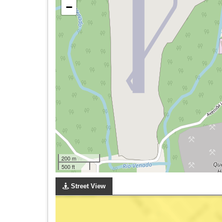
−
200 m
500 ft
Street View