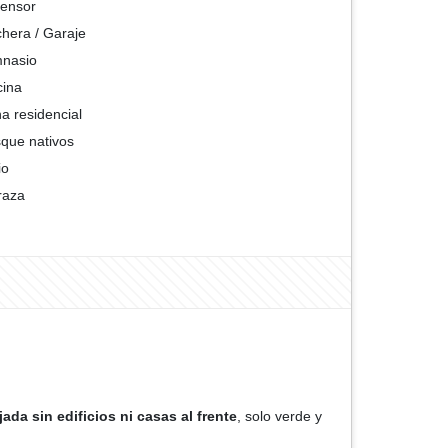
ensor
hera / Garaje
nasio
cina
a residencial
que nativos
io
raza
ada sin edificios ni casas al frente
, solo verde y