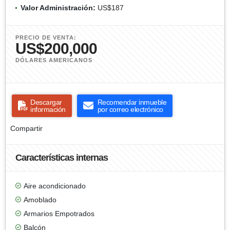
Valor Administración:
US$187
PRECIO DE VENTA:
US$200,000
DÓLARES AMERICANOS
Descargar
Recomendar inmueble
información
por correo electrónico
Compartir
Características internas
Aire acondicionado
Amoblado
Armarios Empotrados
Balcón