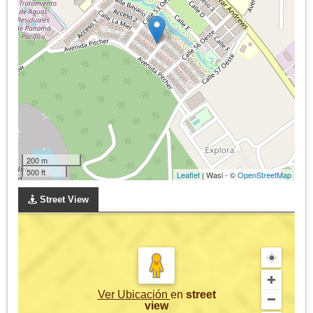
200 m
500 ft
Leaflet
| Wasi - ©
OpenStreetMap
Street View
Ver Ubicación
en
street
view