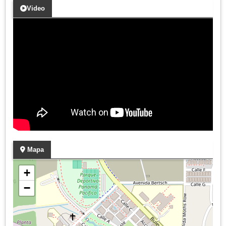
Video
Mapa
+
−