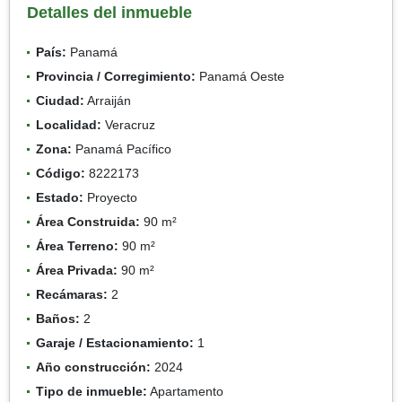
Detalles del inmueble
País:
Panamá
Provincia / Corregimiento:
Panamá Oeste
Ciudad:
Arraiján
Localidad:
Veracruz
Zona:
Panamá Pacífico
Código:
8222173
Estado:
Proyecto
Área Construida:
90 m²
Área Terreno:
90 m²
Área Privada:
90 m²
Recámaras:
2
Baños:
2
Garaje / Estacionamiento:
1
Año construcción:
2024
Tipo de inmueble:
Apartamento