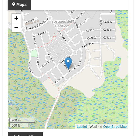
Mapa
+
−
200 m
500 ft
Leaflet
| Wasi - ©
OpenStreetMap