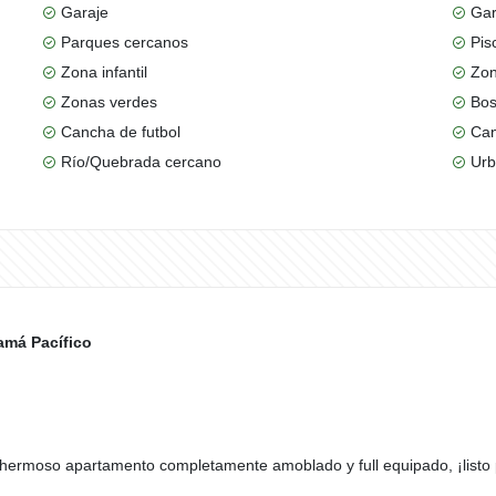
Garaje
Gar
Parques cercanos
Pis
Zona infantil
Zon
Zonas verdes
Bos
Cancha de futbol
Can
Río/Quebrada cercano
Urb
amá Pacífico
ste hermoso apartamento completamente amoblado y full equipado, ¡list