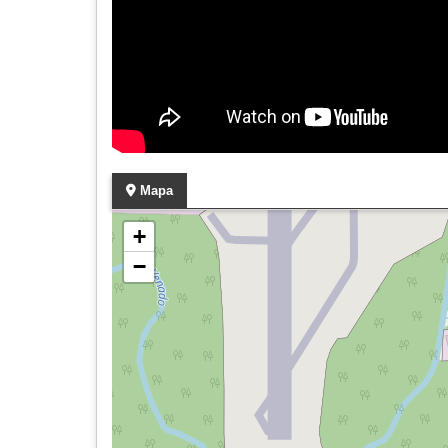
Mapa
+
−