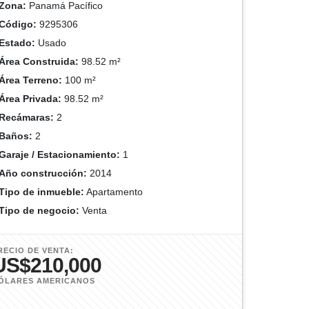
Zona:
Panamá Pacífico
Código:
9295306
Estado:
Usado
Área Construida:
98.52 m²
Área Terreno:
100 m²
Área Privada:
98.52 m²
Recámaras:
2
Baños:
2
Garaje / Estacionamiento:
1
Año construcción:
2014
Tipo de inmueble:
Apartamento
Tipo de negocio:
Venta
RECIO DE VENTA:
US$210,000
ÓLARES AMERICANOS