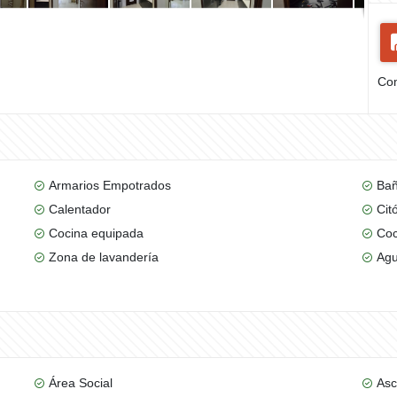
Com
Armarios Empotrados
Bañ
Calentador
Cit
Cocina equipada
Coc
Zona de lavandería
Ag
Área Social
Asc