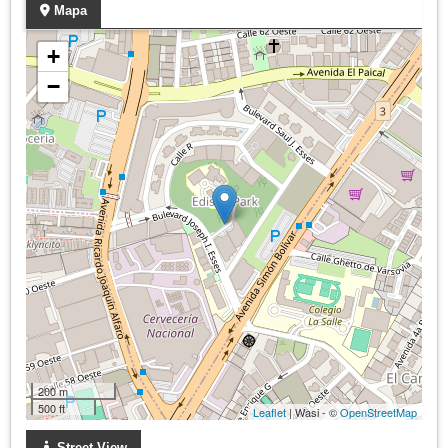
Mapa
+
−
200 m
500 ft
Leaflet
| Wasi - ©
OpenStreetMap
Street View