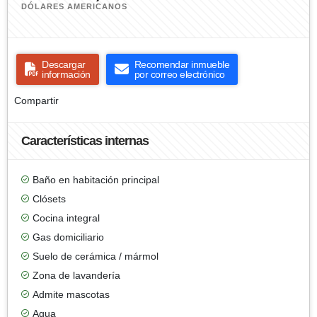
DÓLARES AMERICANOS
Descargar
Recomendar inmueble
información
por correo electrónico
Compartir
Características internas
Baño en habitación principal
Clósets
Cocina integral
Gas domiciliario
Suelo de cerámica / mármol
Zona de lavandería
Admite mascotas
Agua