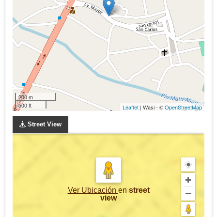
200 m
500 ft
Leaflet
| Wasi - ©
OpenStreetMap
Street View
Ver Ubicación
en
street
view