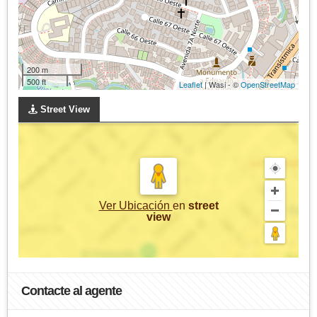
200 m
500 ft
Leaflet
| Wasi - ©
OpenStreetMap
Street View
Ver Ubicación
en
street
view
Contacte al agente