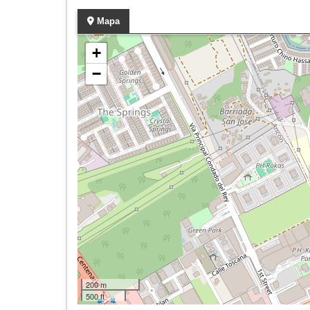
Mapa
+
−
200 m
500 ft