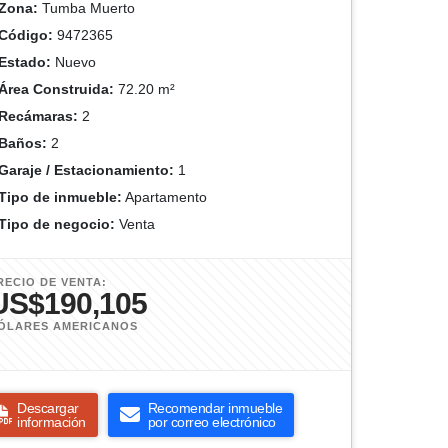
Zona:
Tumba Muerto
Código:
9472365
Estado:
Nuevo
Área Construida:
72.20 m²
Recámaras:
2
Baños:
2
Garaje / Estacionamiento:
1
Tipo de inmueble:
Apartamento
Tipo de negocio:
Venta
RECIO DE VENTA:
US$190,105
ÓLARES AMERICANOS
Descargar
Recomendar inmueble
información
por correo electrónico