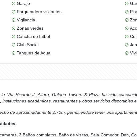
Garaje
Gar
Parqueadero visitantes
Pis
Vigilancia
Zon
Zonas verdes
Acc
Cancha de futbol
Cer
Club Social
Jar
Tanques de Agua
Viv
 la Vía Ricardo J. Alfaro, Galeria Towers & Plaza ha sido concebi
nstituciones académicas, restaurantes y otros servicios disponibles en 
techo de aproximadamente 2.70m, permitiéndote tener una apartament
sidades:
amaras, 3 Baños completos, Baño de visitas, Sala Comedor, Den, Coc