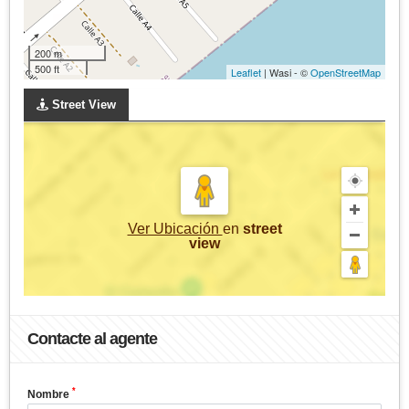
200 m
500 ft
Leaflet
| Wasi - ©
OpenStreetMap
Street View
Ver Ubicación
en
street
view
Contacte al agente
*
Nombre