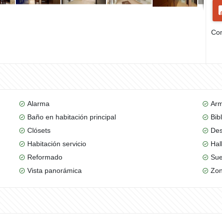
Com
Alarma
Arm
Baño en habitación principal
Bib
Clósets
De
Habitación servicio
Hal
Reformado
Sue
Vista panorámica
Zon