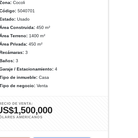
Zona:
Cocoli
Código:
5040701
Estado:
Usado
Área Construida:
450 m²
Área Terreno:
1400 m²
Área Privada:
450 m²
Recámaras:
3
Baños:
3
Garaje / Estacionamiento:
4
Tipo de inmueble:
Casa
Tipo de negocio:
Venta
RECIO DE VENTA:
US$1,500,000
ÓLARES AMERICANOS