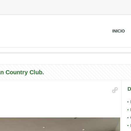
INICIO
án Country Club.
D