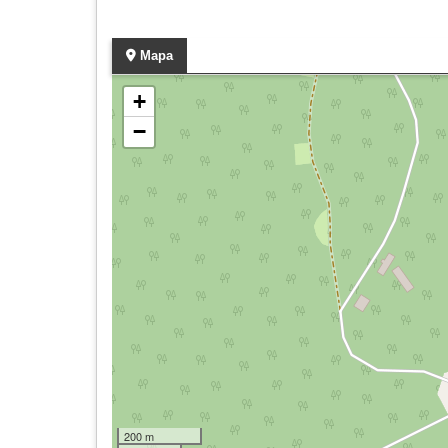
Mapa
+
−
200 m