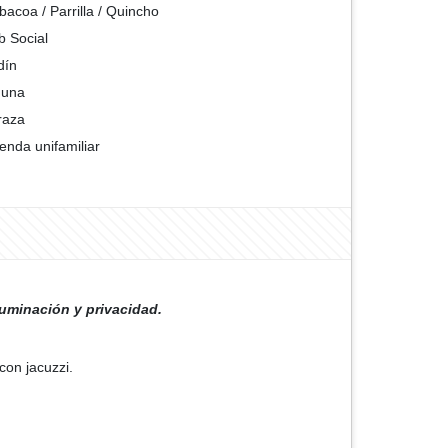
bacoa / Parrilla / Quincho
b Social
dín
guna
raza
ienda unifamiliar
luminación y privacidad.
con jacuzzi.