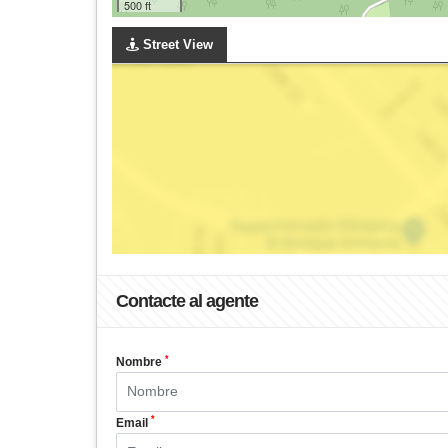
500 ft
Street View
Contacte al agente
*
Nombre
*
Email