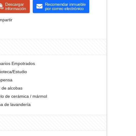
Descargar
Recomendar inmueble
información
por correo electrónico
partir
arios Empotrados
lioteca/Estudio
spensa
l de alcobas
lo de cerámica / mármol
a de lavandería