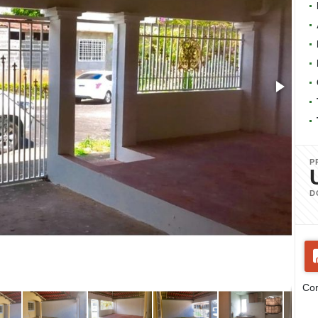
P
D
Com