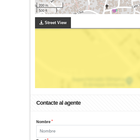
200 m
500 ft
Street View
Contacte al agente
*
Nombre
*