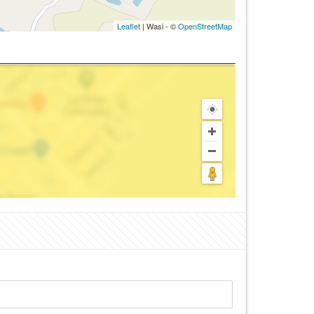
Leaflet
| Wasi - ©
OpenStreetMap