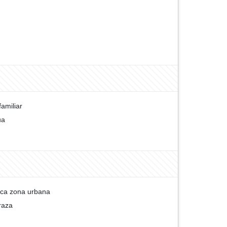
familiar
ua
ca zona urbana
raza