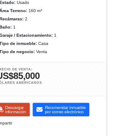
Estado:
Usado
Área Terreno:
160 m²
Recámaras:
2
Baño:
1
Garaje / Estacionamiento:
1
Tipo de inmueble:
Casa
Tipo de negocio:
Venta
RECIO DE VENTA:
US$85,000
ÓLARES AMERICANOS
Descargar
Recomendar inmueble
información
por correo electrónico
partir