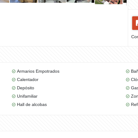
Com
Armarios Empotrados
Bañ
Calentador
Cló
Depósito
Gas
Unifamiliar
Zon
Hall de alcobas
Re