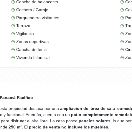
Cancha de baloncesto
Can
Cochera / Garaje
Col
Parqueadero visitantes
Par
Terraza
Tra
Vigilancia
Zon
Zonas deportivas
Zon
Cancha de tenis
Cir
Vivienda bifamiliar
Zon
 Panamá Pacífico
 esta propiedad destaca por una
ampliación del área de sala–comed
oso y funcional. Además, cuenta con un
patio completamente remodel
para disfrutar al aire libre. La casa posee
paneles solares
, lo que pe
rende
250 m²
. El
precio de venta no incluye los muebles
.