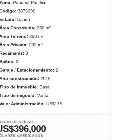
Zona:
Panamá Pacífico
Código:
3876096
Estado:
Usado
Área Construida:
250 m²
Área Terreno:
250 m²
Área Privada:
202 m²
Recámaras:
3
Baños:
3
Garaje / Estacionamiento:
2
Año construcción:
2016
Tipo de inmueble:
Casa
Tipo de negocio:
Venta
Valor Administración:
US$175
RECIO DE VENTA:
US$396,000
ÓLARES AMERICANOS