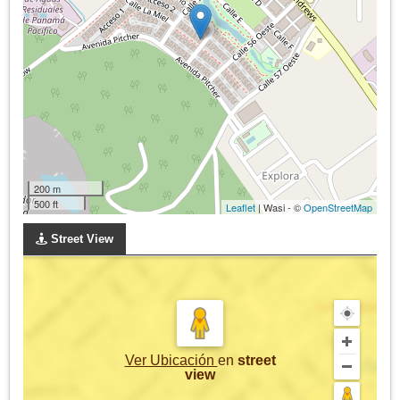
200 m
500 ft
Leaflet
| Wasi - ©
OpenStreetMap
Street View
Ver Ubicación
en
street
view