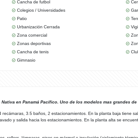
Cancha de futbol
Cer
Colegios / Universidades
Gar
Patio
Ter
Urbanización Cerrada
Vig
Zona comercial
Zon
Zonas deportivas
Zon
Cancha de tenis
Clu
Gimnasio
e Nativa en Panamá Pacífico. Uno de los modelos mas grandes de 
 recámaras, 3.5 baños, 2 estacionamientos. En la planta baja tiene sal
avado y salida hacia los estacionamientos. En la planta alta se encuent
s, rollers, lámparas, pisos en mármol e insulación (aislamiento térmic