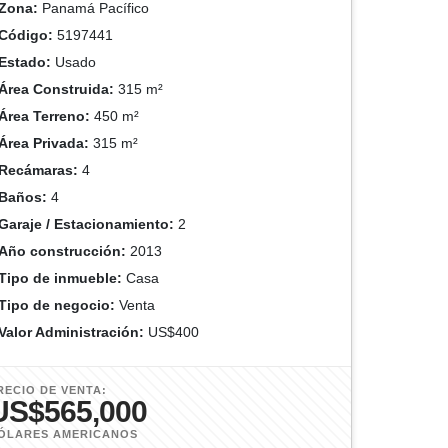
Zona:
Panamá Pacífico
Código:
5197441
Estado:
Usado
Área Construida:
315 m²
Área Terreno:
450 m²
Área Privada:
315 m²
Recámaras:
4
Baños:
4
Garaje / Estacionamiento:
2
Año construcción:
2013
Tipo de inmueble:
Casa
Tipo de negocio:
Venta
Valor Administración:
US$400
RECIO DE VENTA:
US$565,000
ÓLARES AMERICANOS