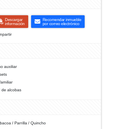
Descargar
Recomendar inmueble
información
por correo electrónico
partir
o auxiliar
sets
familiar
l de alcobas
bacoa / Parrilla / Quincho