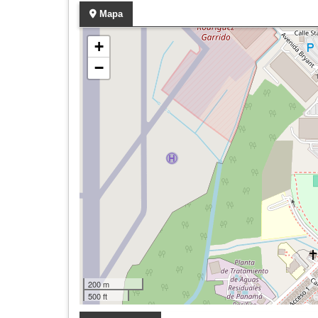
Mapa
+
−
200 m
500 ft