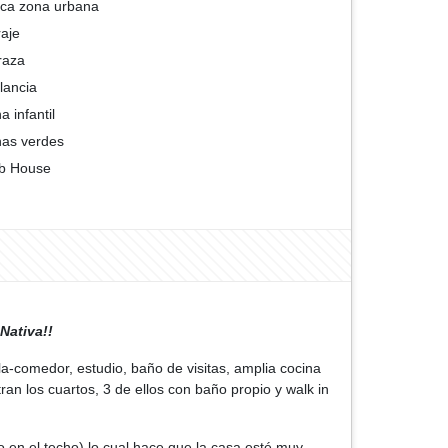
ca zona urbana
aje
raza
ilancia
a infantil
as verdes
b House
Nativa!!
a-comedor, estudio, baño de visitas, amplia cocina
ran los cuartos, 3 de ellos con baño propio y walk in
o en el techo) lo cual hace que la casa esté muy