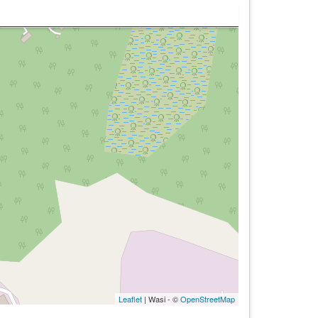
Leaflet
| Wasi - ©
OpenStreetMap