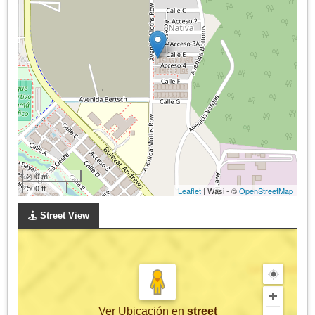
200 m
500 ft
Leaflet
| Wasi - ©
OpenStreetMap
Street View
Ver Ubicación
en
street