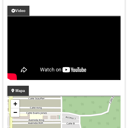
Video
Mapa
+
−