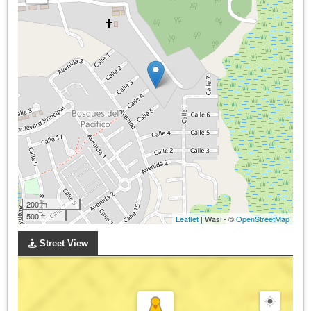
200 m
500 ft
Leaflet
| Wasi - ©
OpenStreetMap
Street View