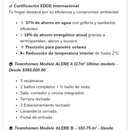
🌿
Certificación EDGE Internacional
Tu hogar destaca por su eficiencia y compromiso ambiental:
💧
37% de ahorro en agua
con grifería y sanitarios
eficientes
⚡
19% de ahorro energético anual
gracias a
termopaneles, aleros y louvers
🌞
Previsión para paneles solares
🌬️
Reducción de temperatura interior
de hasta 2°C
🏠
Townhomes Modelo ALERE A 117
m²
Ultimo modelo -
Desde $393,000.00
3 recámaras
2 baños completos + ½ baño de visita
Sala, comedor y cocina integrados
Terraza techada
2 Estacionamiento techado
Lavandería cerrada
Portal de entrada
🏠
Townhomes Modelo
ALERE B – 183.75 m²
- Desde