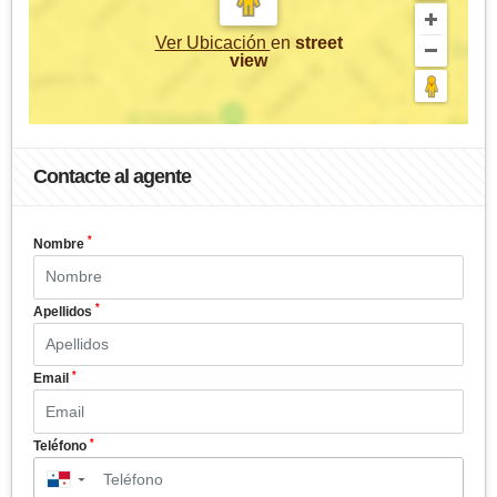
Ver Ubicación
en
street
view
Contacte al agente
*
Nombre
*
Apellidos
*
Email
*
Teléfono
▼