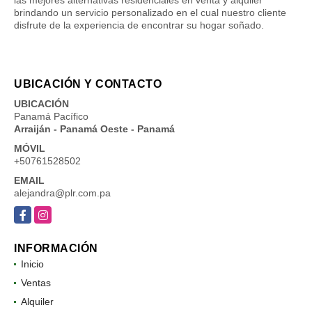
las mejores alternativas residenciales en venta y alquiler
brindando un servicio personalizado en el cual nuestro cliente
disfrute de la experiencia de encontrar su hogar soñado.
UBICACIÓN Y CONTACTO
UBICACIÓN
Panamá Pacífico
Arraiján - Panamá Oeste - Panamá
MÓVIL
+50761528502
EMAIL
alejandra@plr.com.pa
Facebook
Instagram
INFORMACIÓN
Inicio
Ventas
Alquiler