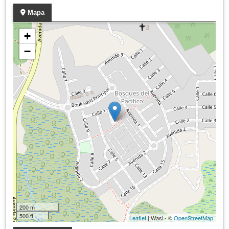
Mapa
+
−
200 m
500 ft
Leaflet
| Wasi - ©
OpenStreetMap