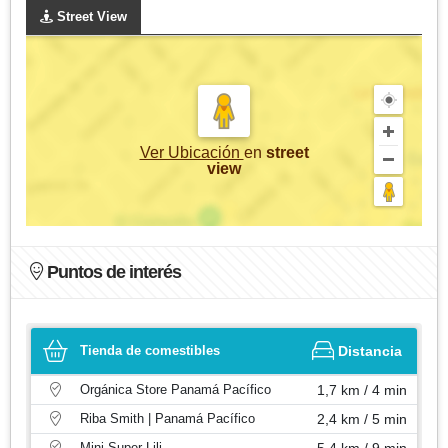
Street View
Ver Ubicación
en
street
view
Puntos de interés
Tienda de comestibles
Distancia
Orgánica Store Panamá Pacífico
1,7 km / 4 min
Riba Smith | Panamá Pacífico
2,4 km / 5 min
Mini Super Lili
5,4 km / 9 min