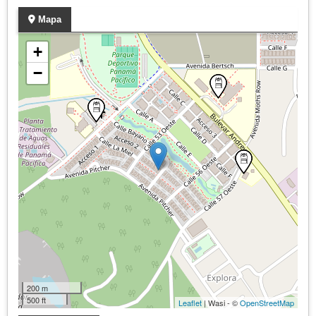
Mapa
+
−
200 m
500 ft
Leaflet
| Wasi - ©
OpenStreetMap