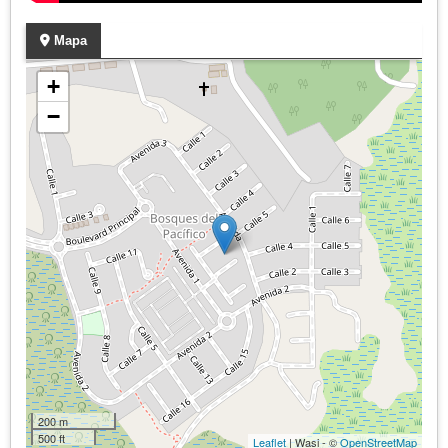
Mapa
+
−
200 m
500 ft
Leaflet
| Wasi - ©
OpenStreetMap