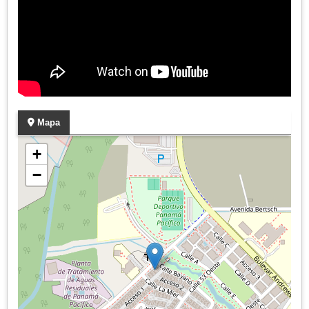
Mapa
+
−