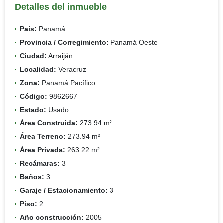
Detalles del inmueble
País:
Panamá
Provincia / Corregimiento:
Panamá Oeste
Ciudad:
Arraiján
Localidad:
Veracruz
Zona:
Panamá Pacífico
Código:
9862667
Estado:
Usado
Área Construida:
273.94 m²
Área Terreno:
273.94 m²
Área Privada:
263.22 m²
Recámaras:
3
Baños:
3
Garaje / Estacionamiento:
3
Piso:
2
Año construcción:
2005