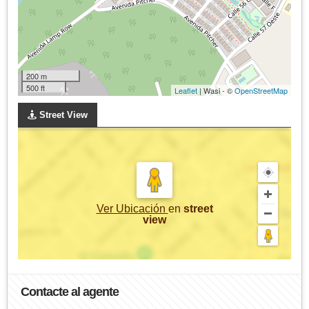
200 m
500 ft
Leaflet
| Wasi - ©
OpenStreetMap
Street View
Ver Ubicación
en
street
view
Contacte al agente