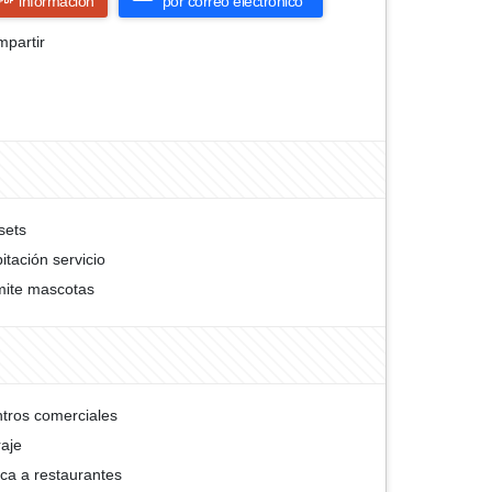
información
por correo electrónico
partir
sets
itación servicio
ite mascotas
tros comerciales
aje
ca a restaurantes