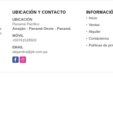
UBICACIÓN Y CONTACTO
INFORMACI
Inicio
UBICACIÓN
Panamá Pacífico
Ventas
s
Arraiján - Panamá Oeste - Panamá
Alquiler
do
MÓVIL
Contáctenos
+50761528502
Políticas de pr
EMAIL
alejandra@plr.com.pa
Facebook
Instagram