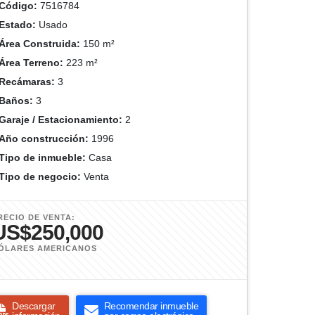
Código:
7516784
Estado:
Usado
Área Construida:
150 m²
Área Terreno:
223 m²
Recámaras:
3
Baños:
3
Garaje / Estacionamiento:
2
Año construcción:
1996
Tipo de inmueble:
Casa
Tipo de negocio:
Venta
RECIO DE VENTA:
US$250,000
ÓLARES AMERICANOS
Descargar
Recomendar inmueble