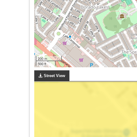
200 m
500 ft
Street View