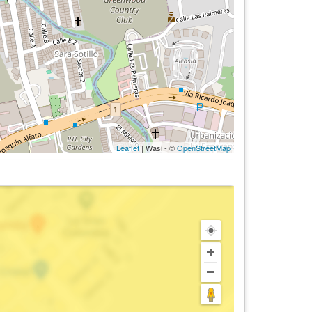
Leaflet
| Wasi - ©
OpenStreetMap