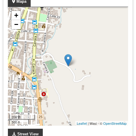
Mapa
+
−
200 m
500 ft
Leaflet
| Wasi - ©
OpenStreetMap
Street View