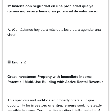
💸
Invierta con seguridad en una propiedad que ya
genera ingresos y tiene gran potencial de valorización.
📞 ¡Contáctanos hoy para más detalles o para agendar una
visita!
🏢
English:
Great Investment Property with Immediate Income
Potential! Multi-Use Building with Active Rental Revenue
This spacious and well-located property offers a unique
opportunity for
investors or entrepreneurs
seeking
steady
monthly income
. Currently, the building is fully rented by
4