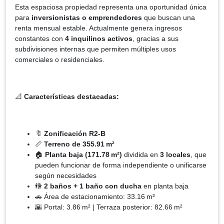
Esta espaciosa propiedad representa una oportunidad única
para
inversionistas o emprendedores
que buscan una
renta mensual estable. Actualmente genera ingresos
constantes con
4 inquilinos activos
, gracias a sus
subdivisiones internas que permiten múltiples usos
comerciales o residenciales.
📐
Características destacadas:
🔖
Zonificación R2-B
📏
Terreno de 355.91 m²
🏠
Planta baja (171.78 m²)
dividida en
3 locales
, que
pueden funcionar de forma independiente o unificarse
según necesidades
🚻
2 baños + 1 baño con ducha
en planta baja
🚗 Área de estacionamiento: 33.16 m²
🌇 Portal: 3.86 m² | Terraza posterior: 82.66 m²