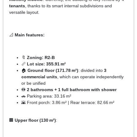
tenants
, thanks to its smart internal subdivisions and
versatile layout.
📐
Main features:
🔖
Zoning: R2-B
📏
Lot size: 355.91 m²
🏠
Ground floor (171.78 m²)
: divided into
3
commercial units
, which can operate independently
or be unified
🚻
2 bathrooms + 1 full bathroom with shower
🚗 Parking area: 33.16 m²
🌇 Front porch: 3.86 m² | Rear terrace: 82.66 m²
🏢
Upper floor (130 m²)
: