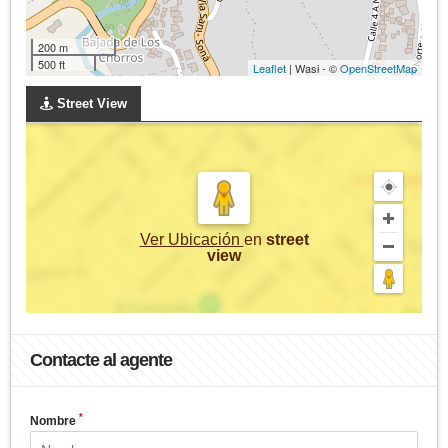
200 m
500 ft
Leaflet
| Wasi - ©
OpenStreetMap
Street View
Ver Ubicación
en
street
view
Contacte al agente
*
Nombre