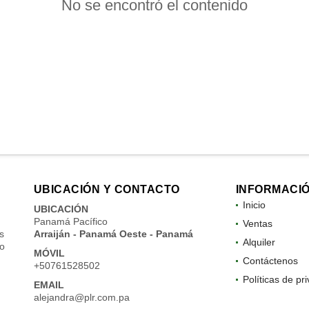
No se encontró el contenido
UBICACIÓN Y CONTACTO
INFORMACI
Inicio
UBICACIÓN
Panamá Pacífico
Ventas
s
Arraiján - Panamá Oeste - Panamá
Alquiler
do
MÓVIL
Contáctenos
+50761528502
Políticas de pr
EMAIL
alejandra@plr.com.pa