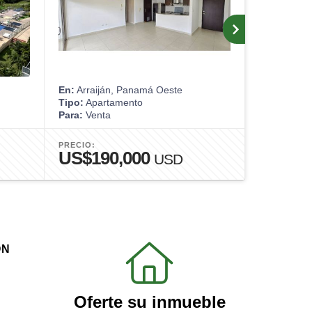
En:
Arraiján, Panamá Oeste
En:
Arraijá
Tipo:
Apartamento
Tipo:
Casa
Para:
Venta
Para:
Alquil
PRECIO:
PRECIO:
US$190,000
US$2,
USD
ÓN
Oferte su inmueble