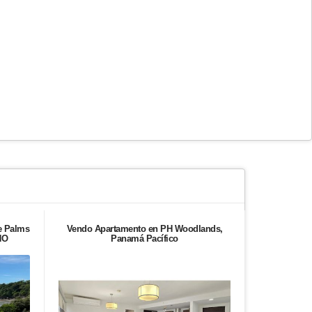
e Palms
Vendo Apartamento en PH Woodlands,
En Alquiler
NO
Panamá Pacífico
River 
Actual. Jul