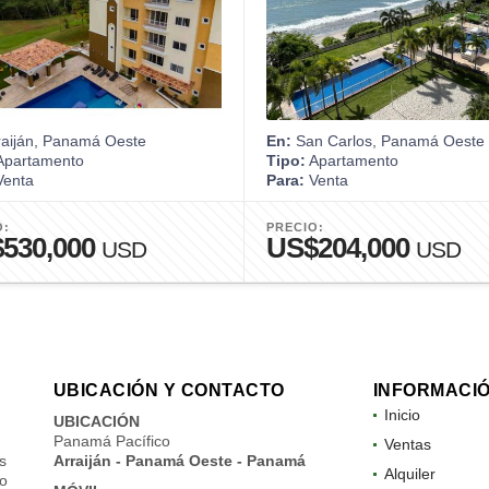
raiján, Panamá Oeste
En:
San Carlos, Panamá Oeste
partamento
Tipo:
Apartamento
enta
Para:
Venta
O:
PRECIO:
530,000
US$204,000
USD
USD
UBICACIÓN Y CONTACTO
INFORMACI
Inicio
UBICACIÓN
Panamá Pacífico
Ventas
s
Arraiján - Panamá Oeste - Panamá
Alquiler
do