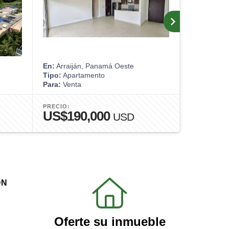
En:
Arraiján, Panamá Oeste
En:
Arraijá
Tipo:
Apartamento
Tipo:
Casa
Para:
Venta
Para:
Alquil
PRECIO:
PRECIO:
US$190,000
US$2,
USD
ÓN
Oferte su inmueble