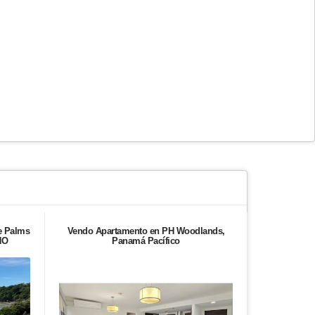
e Palms
Vendo Apartamento en PH Woodlands,
En Alquiler
NO
Panamá Pacífico
River 
Actual. Jul