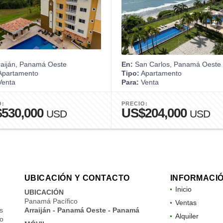
raiján, Panamá Oeste
En:
San Carlos, Panamá Oeste
partamento
Tipo:
Apartamento
enta
Para:
Venta
O:
PRECIO:
530,000
US$204,000
USD
USD
UBICACIÓN Y CONTACTO
INFORMACI
Inicio
UBICACIÓN
Panamá Pacífico
Ventas
s
Arraiján - Panamá Oeste - Panamá
Alquiler
do